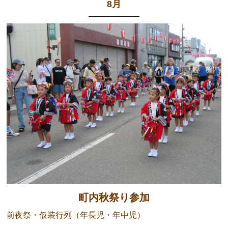
8月
町内秋祭り参加
前夜祭・仮装行列（年長児・年中児）